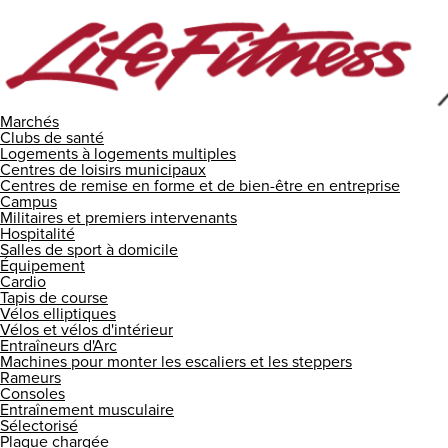
Marchés
Clubs de santé
Logements à logements multiples
Centres de loisirs municipaux
Centres de remise en forme et de bien-être en entreprise
Campus
Militaires et premiers intervenants
Hospitalité
Salles de sport à domicile
Équipement
Cardio
Tapis de course
Vélos elliptiques
Vélos et vélos d'intérieur
Entraîneurs d'Arc
Machines pour monter les escaliers et les steppers
Rameurs
Consoles
Entraînement musculaire
Sélectorisé
Plaque chargée