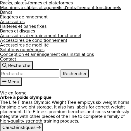
Racks, plates-formes et plateformes
Machines à câbles et appareils d'entraînement fonctionnels
Bancs
Étagères de rangement
Accessoires
Haltères et barres fixes
Barres et disques
Accessoires d'entraînement fonctionnel
Accessoires de conditionnement
Accessoires de mobilité
Solutions numériques
Conception et aménagement des installations
Contact
Recherche
Rechercher :
Menu
Vie en forme
Arbre à poids olympique
The Life Fitness Olympic Weight Tree employs six weight horns
for simple weight storage. It also has labels for correct weight
placement. Life Fitness premium benches and racks seamlessly
integrate with other pieces of the line to complete a family of
high-quality strength training products.
Caractéristiques