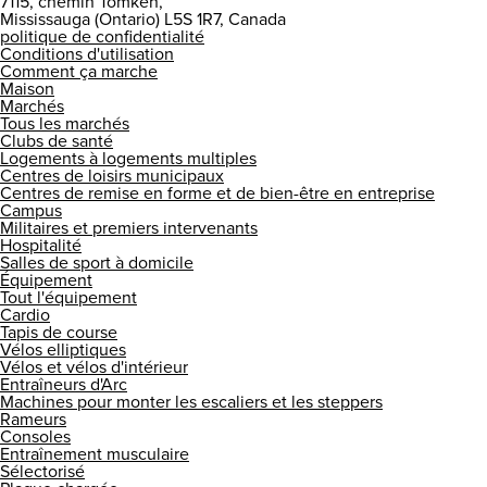
7115, chemin Tomken,
Mississauga (Ontario) L5S 1R7, Canada
politique de confidentialité
Conditions d'utilisation
Comment ça marche
Maison
Marchés
Tous les marchés
Clubs de santé
Logements à logements multiples
Centres de loisirs municipaux
Centres de remise en forme et de bien-être en entreprise
Campus
Militaires et premiers intervenants
Hospitalité
Salles de sport à domicile
Équipement
Tout l'équipement
Cardio
Tapis de course
Vélos elliptiques
Vélos et vélos d'intérieur
Entraîneurs d'Arc
Machines pour monter les escaliers et les steppers
Rameurs
Consoles
Entraînement musculaire
Sélectorisé